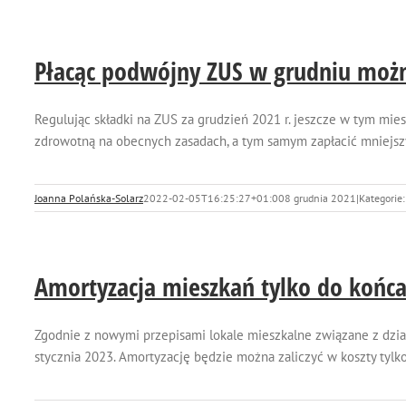
Płacąc podwójny ZUS w grudniu możn
Regulując składki na ZUS za grudzień 2021 r. jeszcze w tym mies
zdrowotną na obecnych zasadach, a tym samym zapłacić mniejszy 
Joanna Polańska-Solarz
2022-02-05T16:25:27+01:00
8 grudnia 2021
|
Kategorie
Amortyzacja mieszkań tylko do końca
Zgodnie z nowymi przepisami lokale mieszkalne związane z dzi
stycznia 2023. Amortyzację będzie można zaliczyć w koszty tylko 