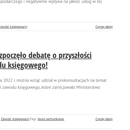
spodarczego i negatywnie wpływa na jakość usług w tej
Zawód: księgowa/y
|
Czytaj dalej
zpoczęło debatę o przyszłości
u księgowego!
a 2022 r. można wziąć udział w prekonsultacjach na temat
ci zawodu księgowego, które zainicjowało Ministerstwo
:
Zawód: księgowa/y
|
Tagi:
biuro rachunkowe
,
Czytaj dalej