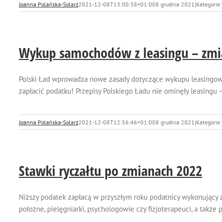
Joanna Polańska-Solarz
2021-12-08T13:00:38+01:00
8 grudnia 2021
|
Kategorie
Wykup samochodów z leasingu – zmia
Polski Ład wprowadza nowe zasady dotyczące wykupu leasingowa
zapłacić podatku! Przepisy Polskiego Ładu nie ominęły leasingu –
Joanna Polańska-Solarz
2021-12-08T12:56:46+01:00
8 grudnia 2021
|
Kategorie
Stawki ryczałtu po zmianach 2022
Niższy podatek zapłacą w przyszłym roku podatnicy wykonujący z
położne, pielęgniarki, psychologowie czy fizjoterapeuci, a także p