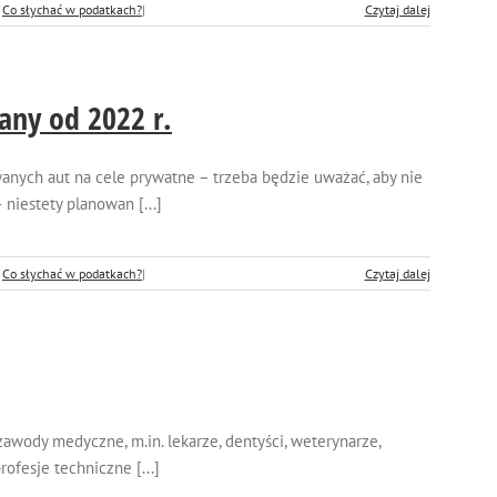
:
Co słychać w podatkach?
|
Czytaj dalej
ny od 2022 r.
nych aut na cele prywatne – trzeba będzie uważać, aby nie
 niestety planowan [...]
:
Co słychać w podatkach?
|
Czytaj dalej
awody medyczne, m.in. lekarze, dentyści, weterynarze,
rofesje techniczne [...]