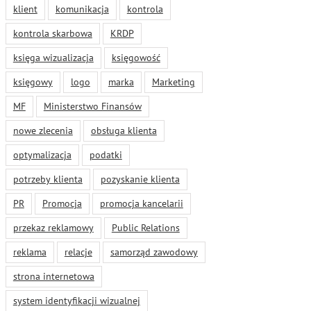
klient
komunikacja
kontrola
kontrola skarbowa
KRDP
księga wizualizacja
księgowość
księgowy
logo
marka
Marketing
MF
Ministerstwo Finansów
nowe zlecenia
obsługa klienta
optymalizacja
podatki
potrzeby klienta
pozyskanie klienta
PR
Promocja
promocja kancelarii
przekaz reklamowy
Public Relations
reklama
relacje
samorząd zawodowy
strona internetowa
system identyfikacji wizualnej