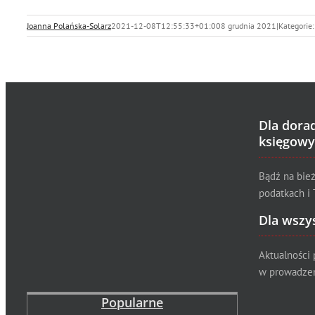
Joanna Polańska-Solarz
2021-12-08T12:55:33+01:00
8 grudnia 2021
|
Kategorie
Dla dora
księgowy
Bądź na bie
podatkach i 
Dla wszy
Aktualności
w prowadzen
Popularne