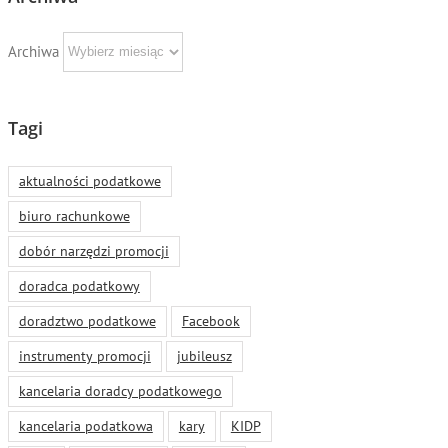
Archiwa
Tagi
aktualności podatkowe
biuro rachunkowe
dobór narzędzi promocji
doradca podatkowy
doradztwo podatkowe
Facebook
instrumenty promocji
jubileusz
kancelaria doradcy podatkowego
kancelaria podatkowa
kary
KIDP