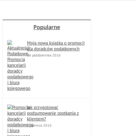
Popularne
Moja nowa książka o promocji
dla doradców podatkowych
26 października 2016
Jak przygotować
podsumowanie spotkania z
klientem?
1 czerwca 2016