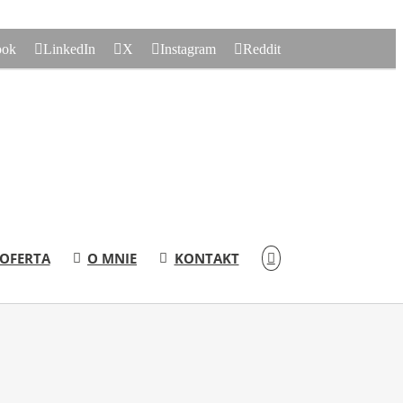
ook
LinkedIn
X
Instagram
Reddit
OFERTA
O MNIE
KONTAKT