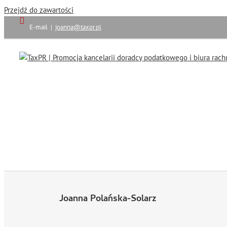
Przejdź do zawartości
E-mail
|
joanna@taxpr.pl
Joanna Polańska-Solarz