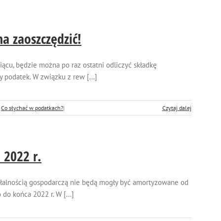
a zaoszczędzić!
iącu, będzie można po raz ostatni odliczyć składkę
podatek. W związku z rew [...]
:
Co słychać w podatkach?
|
Czytaj dalej
 2022 r.
ałalnością gospodarczą nie będą mogły być amortyzowane od
do końca 2022 r. W [...]