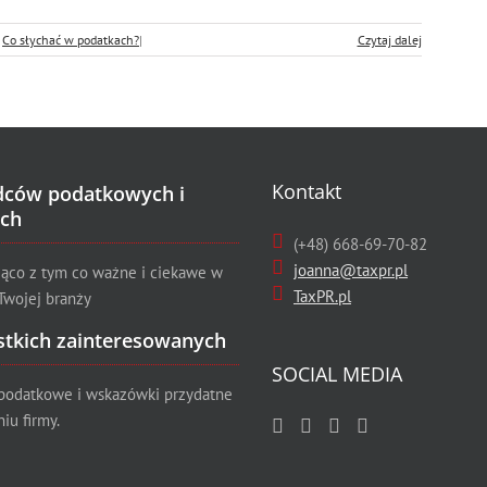
:
Co słychać w podatkach?
|
Czytaj dalej
Kontakt
dców podatkowych i
ch
(+48) 668-69-70-82
joanna@taxpr.pl
żąco z tym co ważne i ciekawe w
TaxPR.pl
Twojej branży
stkich zainteresowanych
SOCIAL MEDIA
 podatkowe i wskazówki przydatne
iu firmy.