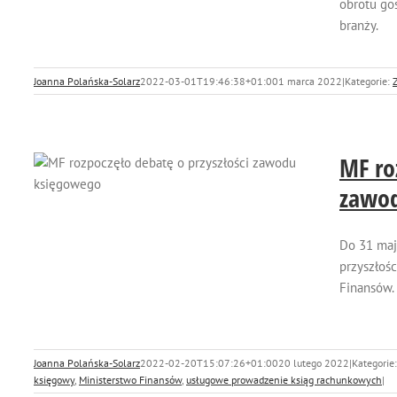
obrotu go
branży.
Joanna Polańska-Solarz
2022-03-01T19:46:38+01:00
1 marca 2022
|
Kategorie:
MF ro
zawod
Do 31 maj
przyszłoś
Finansów.
Joanna Polańska-Solarz
2022-02-20T15:07:26+01:00
20 lutego 2022
|
Kategorie
księgowy
,
Ministerstwo Finansów
,
usługowe prowadzenie ksiąg rachunkowych
|