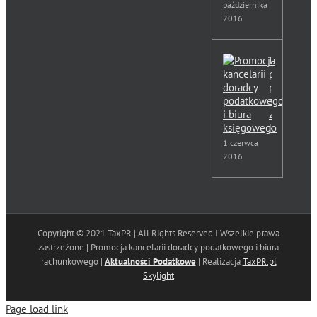
października
2016
Jak
przygotow
podsumow
spotkania
z
klientem?
1 czerwca
2016
Copyright © 2021 TaxPR | All Rights Reserved I Wszelkie prawa
zastrzeżone | Promocja kancelarii doradcy podatkowego i biura
rachunkowego |
Aktualności Podatkowe
| Realizacja
TaxPR.pl
Skylight
Page load link