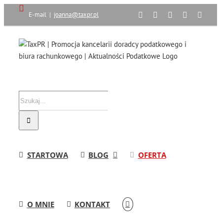
Przejdź
Facebook
LinkedIn
X
Instagram
Reddi
E-mail
|
joanna@taxpr.pl
do
zawartości
Szukaj
STARTOWA
BLOG
OFERTA
O MNIE
KONTAKT