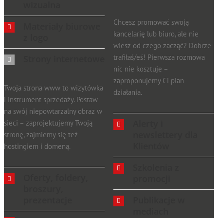
wizualna
Chcesz promować swoją
Materiały biurowe
kancelarię lub biuro, ale nie
z logo
wiesz od czego zacząć? Dobrze
trafiłaś/eś! Pierwsza rozmowa
Strony internetowe
nic nie kosztuje –
zaproponujemy Ci plan
Twoja strona www to wizytówka
działania.
i instrument sprzedaży. Postaw
na swój niepowtarzalny obraz w
Alerty i
sieci – zaprojektujemy Twoją
newslettery dla
stronę, zajmiemy się też
Klientów
hostingiem i domeną.
Szkolenia z
Oferty, foldery,
promocji
broszury,
Publikacje w
prezentacje
mediach