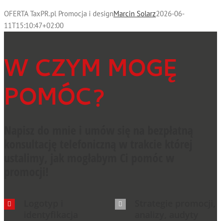
OFERTA TaxPR.pl Promocja i design
Marcin Solarz
2026-06-
11T15:10:47+02:00
W CZYM MOGĘ
POMÓC?
Napisz do mnie i umów się na bezpłatną
konsultację telefoniczną w trakcie której
ustalimy, jak mogłabym Ci pomóc w
promocji!
Logotyp i
Strategie promocji,
identyfikacja
analizy, audyty