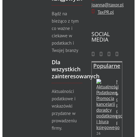
joanna@taxpr.pl
TaxPR.pl
Bądź na
bieżąco z tym
co ważne i
SOCIAL
ciekawe w
MEDIA
podatkach i
Twojej branży
Dla
Popularne
wszystkich
zainteresowanych
Moja
nowa
Aktualności
książka
podatkowe i
o
promocji
wskazówki
dla
przydatne w
doradców
prowadzeniu
podatkow
firmy.
26