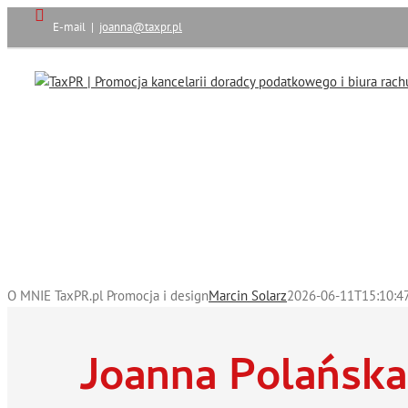
Przejdź
E-mail
|
joanna@taxpr.pl
do
zawartości
O MNIE TaxPR.pl Promocja i design
Marcin Solarz
2026-06-11T15:10:4
Joanna Polańska