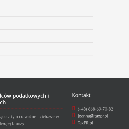
Kontakt
dców podatkowych i
ch
(+48) 668-69-70-82
joanna@taxpr.pl
żąco z tym co ważne i ciekawe w
TaxPR.pl
Twojej branży