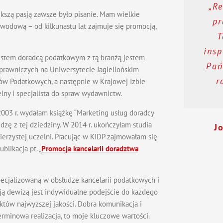
„Re
kszą pasją zawsze było pisanie. Mam wielkie
pr
zawodową – od kilkunastu lat zajmuje się promocją,
T
insp
estem doradcą podatkowym z tą branżą jestem
Pań
 prawniczych na Uniwersytecie Jagiellońskim
r
 Podatkowych, a następnie w Krajowej Izbie
ny i specjalista do spraw wydawnictw.
003 r. wydałam książkę “Marketing usług doradcy
zę z tej dziedziny. W 2014 r. ukończyłam studia
J
erzystej uczelni. Pracując w KIDP zajmowałam się
blikacja pt. „
Promocja kancelarii doradztwa
ecjalizowaną w obsłudze kancelarii podatkowych i
ją dewizą jest indywidualne podejście do każdego
któw najwyższej jakości. Dobra komunikacja i
erminowa realizacja, to moje kluczowe wartości.