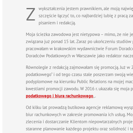
Z
wykształcenia jestem prawnikiem, ale moją najwię
szczęście łączyć to, co najbardziej lubię z pracą 
pisaniem i redakcją.
Moja ścieżka zawodowa jest nietypowa – mimo, że nie j
związana już ponad 15 lat. Zaraz po ukończeniu studiów
pracowałam w krakowskim wydawnictwie Forum Doradców
Doradców Podatkowych w Warszawie jako redaktor naczel
Równolegle z redakcją zajmowałam się promocją. Już w 2
podatkowego” i od tego czasu stale poszerzam swoją wied
podyplomowe na kierunku Public Relations na mojej maci
kwestiami promocji zawodu. W 2016 r. ukazała się moja pu
podatkowego i biura rachunkowego
„.
Od kilku lat prowadzą butikowa agencje reklamową wysp
biur rachunkowych w zakresie promowania ich usług. Mo
zlecenia i dostarczanie Klientom niepowtarzalnych proje
staranne planowanie każdego projektu oraz solidność i t